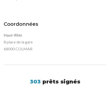
Coordonnées
Haut-Rhin
8 place de la gare
68000 COLMAR
303
prêts signés
Tous droits réservés 2019 © Chasseur de Prêts -
Mentions légales
- Une création
LOU BLANC
.